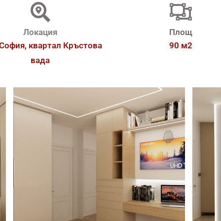
Локация
Площ
 София, квартал Кръстова
90 м2
вада