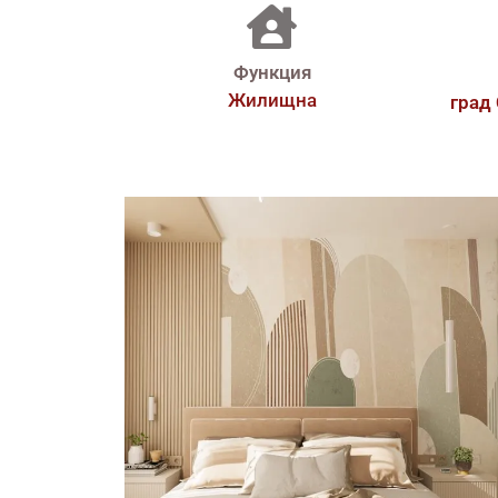
Функция
Жилищна
град