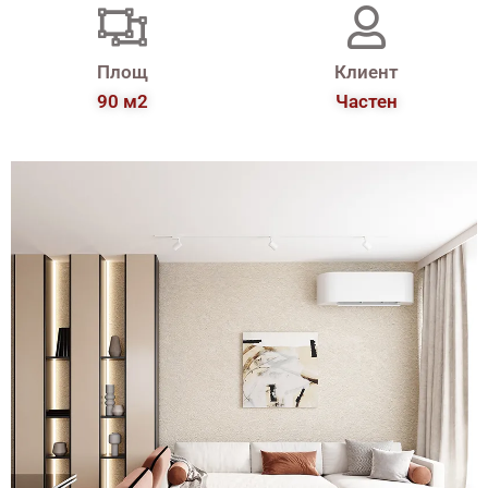
Площ
Клиент
90 м2
Частен