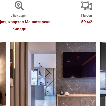
Локация
Площ
офия, квартал Манастирски
59 м2
ливади