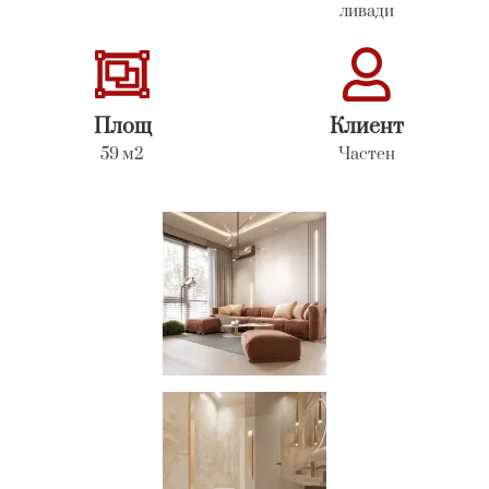
ливади
Площ
Клиент
59 м2
Частен