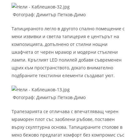
Фотограф: Димитър Петков-Димо
Тапицираното легло в другото спално помещение с
меки извивки и светла тапицерия е центърът на
композицията, допълнено от стилни нощни
шкафчета от черен мрамор и модерни стъклени
лампи. Кръглият LED полилей добавя съвременен
щрих към пространството, докато внимателно
подбраните текстилни елементи създават уют.
Фотограф: Димитър Петков-Димо
Трапезарията се отличава с впечатляващ черен
мраморен плот със заоблени ръбове, поставен
върху скулптурна основа. Тапицираните столове в
меко бежово предлагат комфорт без компромис със