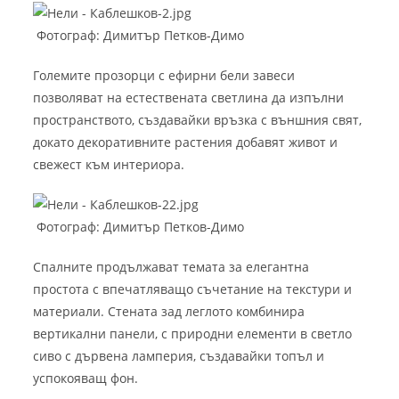
Фотограф: Димитър Петков-Димо
Големите прозорци с ефирни бели завеси
позволяват на естествената светлина да изпълни
пространството, създавайки връзка с външния свят,
докато декоративните растения добавят живот и
свежест към интериора.
Фотограф: Димитър Петков-Димо
Спалните продължават темата за елегантна
простота с впечатляващо съчетание на текстури и
материали. Стената зад леглото комбинира
вертикални панели, с природни елементи в светло
сиво с дървена ламперия, създавайки топъл и
успокояващ фон.