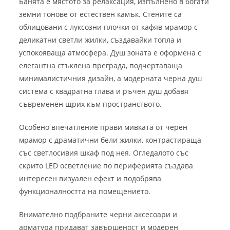
Банята е мястото за релаксация, изпълнено в богати
земни тонове от естествен камък. Стените са
облицовани с луксозни плочки от кафяв мрамор с
деликатни светли жилки, създавайки топла и
успокояваща атмосфера. Душ зоната е оформена с
елегантна стъклена преграда, подчертаваща
минималистичния дизайн, а модерната черна душ
система с квадратна глава и ръчен душ добавя
съвременен щрих към пространството.
Особено впечатление прави мивката от черен
мрамор с драматични бели жилки, контрастираща
със светлосивия шкаф под нея. Огледалото със
скрито LED осветление по периферията създава
интересен визуален ефект и подобрява
функционалността на помещението.
Внимателно подбраните черни аксесоари и
арматура придават завършеност и модерен