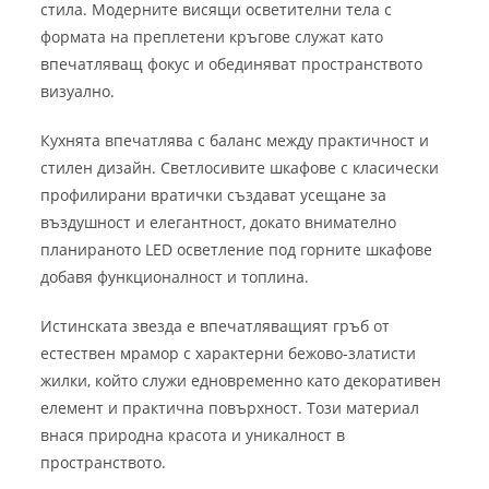
стила. Модерните висящи осветителни тела с
формата на преплетени кръгове служат като
впечатляващ фокус и обединяват пространството
визуално.
Кухнята впечатлява с баланс между практичност и
стилен дизайн. Светлосивите шкафове с класически
профилирани вратички създават усещане за
въздушност и елегантност, докато внимателно
планираното LED осветление под горните шкафове
добавя функционалност и топлина.
Истинската звезда е впечатляващият гръб от
естествен мрамор с характерни бежово-златисти
жилки, който служи едновременно като декоративен
елемент и практична повърхност. Този материал
внася природна красота и уникалност в
пространството.