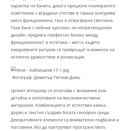
характер на банята, докато прецизно планираното
осветление с вградени спотове в тавана осигурява
както функционална, така и атмосферна светлина.
Тази баня с нейния луксозен, но непретенциозен
дизайн, предлага перфектен баланс между
функционалност и естетика – място, където
ежедневните ритуали се превръщат в моменти на
истинско удоволствие и релаксация.
Фотограф: Димитър Петков-Димо
Целият интериор се отличава с внимание към
детайла и използване на висококачествени
материали. Комбинацията от естествен камък,
дърво и текстил създава богата сензорна среда.
Декоративните елементи са внимателно подбрани и
поставени, без да претрупват пространството.