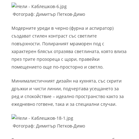
Фотограф: Димитър Петков-Димо
Модерните уреди в черно (фурна и аспиратор)
създават стилен контраст със светлите
повърхности. Полираният мраморен под с
характерен блясък отразява светлината, която влиза
през трите прозореца с щори, правейки
помещението още по-просторно и светло.
Минималистичният дизайн на кухнята, със скрити
дръжки и чисти линии, подчертава усещането за
ред и спокойствие – идеално пространство както за
ежедневно готвене, така и за специални случаи.
Фотограф: Димитър Петков-Димо