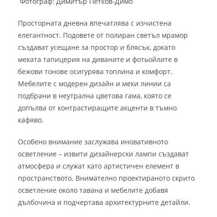
Фотограф: Димитър Петков-Димо
Просторната дневна впечатлява с изчистена
елегантност. Подовете от полиран светъл мрамор
създават усещане за простор и блясък, докато
меката тапицерия на диваните и фотьойлите в
бежови тонове осигурява топлина и комфорт.
Мебелите с модерен дизайн и меки линии са
подбрани в неутрална цветова гама, която се
допълва от контрастиращите акценти в тъмно
кафяво.
Особено внимание заслужава иновативното
осветление – извити дизайнерски лампи създават
атмосфера и служат като артистичен елемент в
пространството. Внимателно проектираното скрито
осветление около тавана и мебелите добавя
дълбочина и подчертава архитектурните детайли.